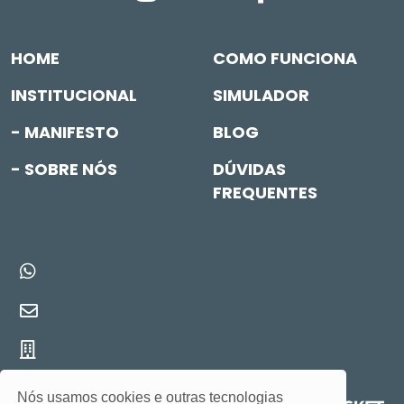
HOME
COMO FUNCIONA
INSTITUCIONAL
SIMULADOR
- MANIFESTO
BLOG
- SOBRE NÓS
DÚVIDAS
FREQUENTES
Nós usamos cookies e outras tecnologias
Site desenvolvido por: