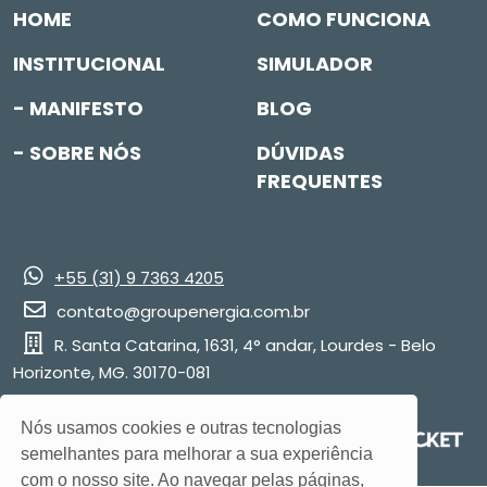
HOME
COMO FUNCIONA
INSTITUCIONAL
SIMULADOR
- MANIFESTO
BLOG
- SOBRE NÓS
DÚVIDAS
FREQUENTES
+55 (31) 9 7363 4205
contato@groupenergia.com.br
R. Santa Catarina, 1631, 4° andar, Lourdes - Belo
Horizonte, MG. 30170-081
Nós usamos cookies e outras tecnologias
Site desenvolvido por:
semelhantes para melhorar a sua experiência
com o nosso site. Ao navegar pelas páginas,